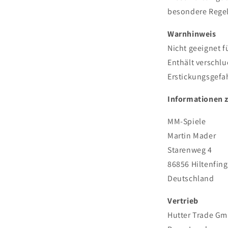
besondere Rege
Warnhinweis
Nicht geeignet f
Enthält verschl
Erstickungsgefa
Informationen 
MM-Spiele
Martin Mader
Starenweg 4
86856 Hiltenfin
Deutschland
Vertrieb
Hutter Trade G