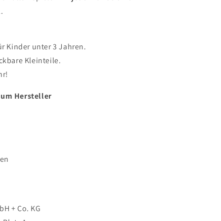
l.
ür Kinder unter 3 Jahren.
uckbare Kleinteile.
hr!
zum Hersteller
gen
mbH + Co. KG