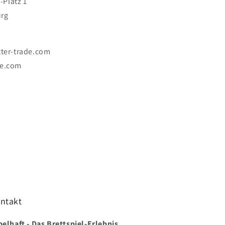
Platz 1
urg
tter-trade.com
de.com
ntakt
belhaft - Das Brettspiel-Erlebnis