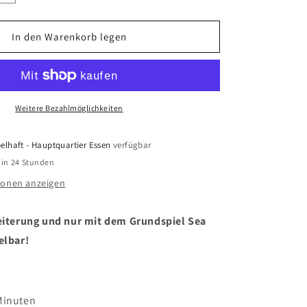
die
Menge
für
In den Warenkorb legen
Sea
Salt
&amp;
Paper
-
Weitere Bezahlmöglichkeiten
Extra
Pepper
elhaft - Hauptquartier Essen
verfügbar
 in 24 Stunden
ionen anzeigen
weiterung und nur mit dem Grundspiel Sea
elbar!
Minuten