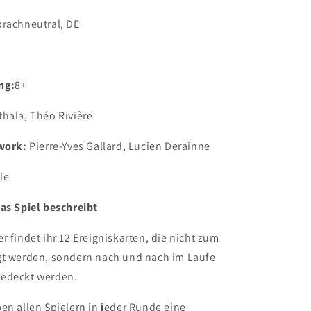
prachneutral, DE
ng:
8+
hala, Théo Rivière
twork:
Pierre-Yves Gallard, Lucien Derainne
le
as Spiel beschreibt
r findet ihr 12 Ereigniskarten, die nicht zum
gt werden, sondern nach und nach im Laufe
gedeckt werden.
en allen Spielern in jeder Runde eine