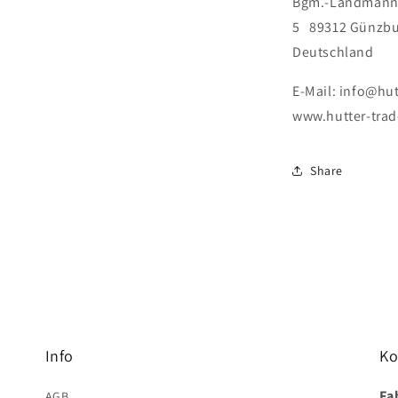
Bgm.-Landmann-
5 89312 Günzb
Deutschland
E-Mail: info@hu
www.hutter-tra
Share
Info
Ko
Fa
AGB