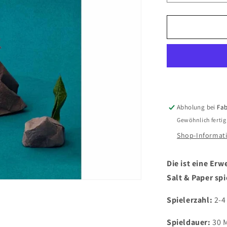
die
Menge
für
Sea
Salt
&amp;
Paper
-
Extra
Pepper
Abholung bei
Fab
Gewöhnlich fertig
Shop-Informat
Die ist eine Er
Salt & Paper spi
Spielerzahl:
2-4
Spieldauer:
30 