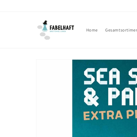
Direkt
zum
Inhalt
Home
Gesamtsortime
Zu
Produktinformationen
springen