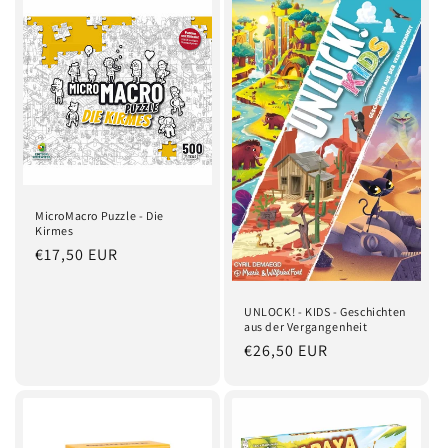
i
e
:
MicroMacro Puzzle - Die
Kirmes
Normaler
€17,50 EUR
Preis
UNLOCK! - KIDS - Geschichten
aus der Vergangenheit
Normaler
€26,50 EUR
Preis