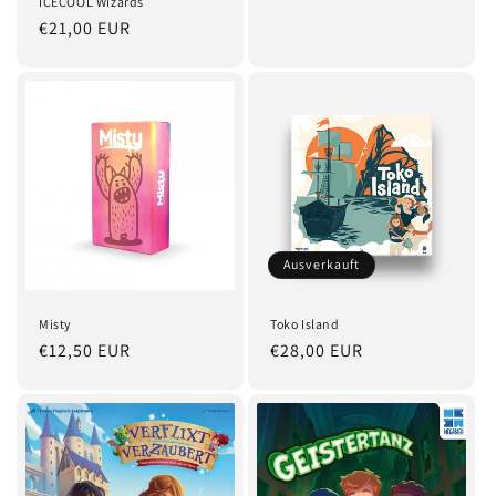
ICECOOL Wizards
Normaler
€21,00 EUR
Preis
Ausverkauft
Misty
Toko Island
Normaler
€12,50 EUR
Normaler
€28,00 EUR
Preis
Preis