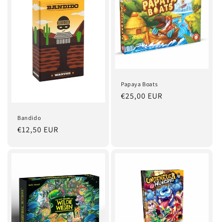
Papaya Boats
Normaler
€25,00 EUR
Preis
Bandido
Normaler
€12,50 EUR
Preis