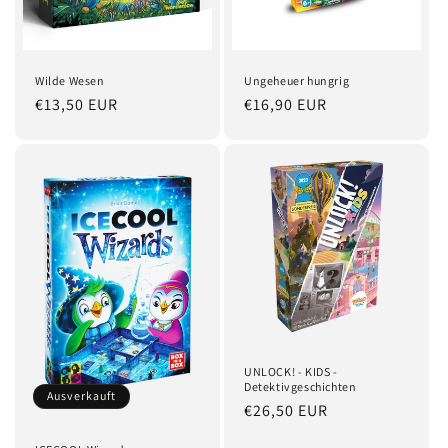
Wilde Wesen
Ungeheuer hungrig
Normaler
€13,50 EUR
Normaler
€16,90 EUR
Preis
Preis
UNLOCK! - KIDS -
Detektivgeschichten
Ausverkauft
Normaler
€26,50 EUR
Preis