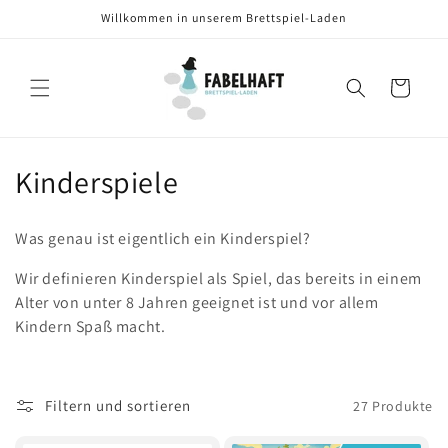
Direkt
Willkommen in unserem Brettspiel-Laden
zum
Inhalt
Warenkorb
K
Kinderspiele
a
Was genau ist eigentlich ein Kinderspiel?
t
Wir definieren Kinderspiel als Spiel, das bereits in einem
e
Alter von unter 8 Jahren geeignet ist und vor allem
Kindern Spaß macht.
g
o
r
Filtern und sortieren
27 Produkte