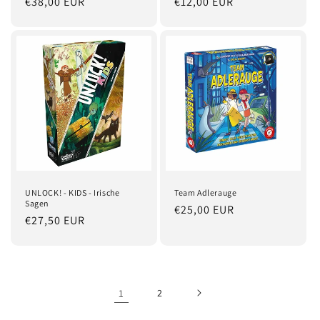
Normaler
€38,00 EUR
Normaler
€12,00 EUR
Preis
Preis
UNLOCK! - KIDS - Irische
Team Adlerauge
Sagen
Normaler
€25,00 EUR
Normaler
€27,50 EUR
Preis
Preis
1
2