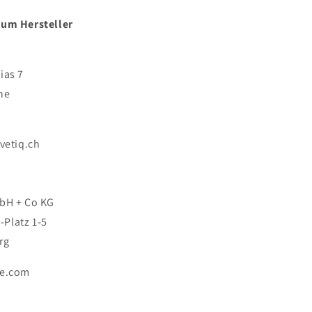
zum Hersteller
ias 7
ne
vetiq.ch
bH + Co KG
Platz 1-5
rg
de.com