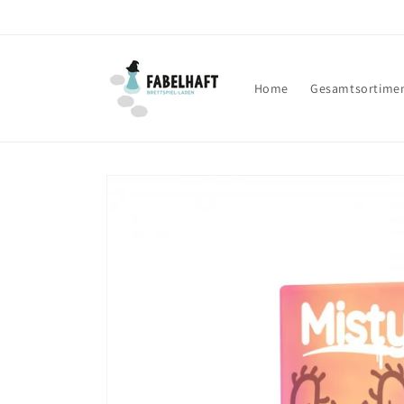
Direkt
zum
Inhalt
Home
Gesamtsortime
Zu
Produktinformationen
springen