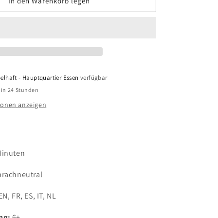
für
In den Warenkorb legen
Misty
elhaft - Hauptquartier Essen
verfügbar
 in 24 Stunden
ionen anzeigen
Minuten
prachneutral
EN, FR, ES, IT, NL
ng:
6+