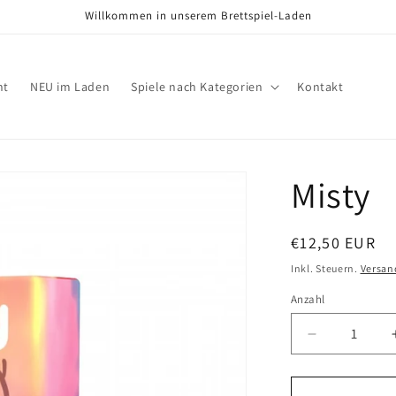
Willkommen in unserem Brettspiel-Laden
nt
NEU im Laden
Spiele nach Kategorien
Kontakt
Misty
Normaler
€12,50 EUR
Preis
Inkl. Steuern.
Versan
Anzahl
Verringere
die
Menge