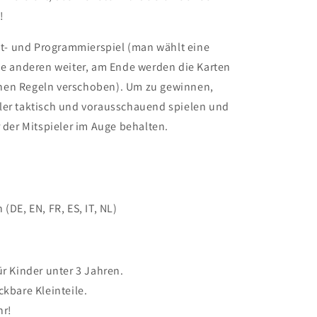
!
aft- und Programmierspiel (man wählt eine
ie anderen weiter, am Ende werden die Karten
nen Regeln verschoben). Um zu gewinnen,
eler taktisch und vorausschauend spielen und
r der Mitspieler im Auge behalten.
(DE, EN, FR, ES, IT, NL)
ür Kinder unter 3 Jahren.
ckbare Kleinteile.
hr!