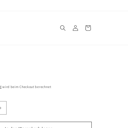
Einloggen
Warenkorb
d
wird beim Checkout berechnet
Erhöhe
die
Menge