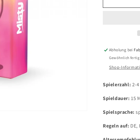
für
Misty
Abholung bei
Fab
Gewöhnlich fertig
Shop-Informat
Spielerzahl:
2-4
Spieldauer:
15 
Spielsprache:
s
Regeln auf:
DE, 
Altersempfehlu