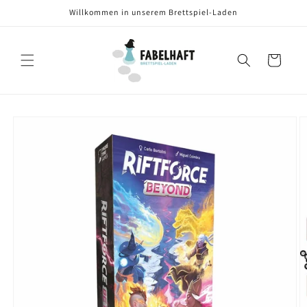
Direkt
Willkommen in unserem Brettspiel-Laden
zum
Inhalt
Warenkorb
oduktinformationen
ringen