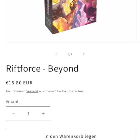
von
1
/
2
Riftforce - Beyond
Normaler
€15,80 EUR
Preis
Inkl. Steuern.
Versand
wird beim Checkout berechnet
Anzahl
Verringere
Erhöhe
die
die
Menge
Menge
für
für
In den Warenkorb legen