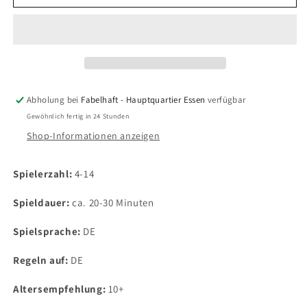
Orte
Orte
für
für
Worte
Worte
Abholung bei
Fabelhaft - Hauptquartier Essen
verfügbar
Gewöhnlich fertig in 24 Stunden
Shop-Informationen anzeigen
Spielerzahl:
4-14
Spieldauer:
ca. 20-30 Minuten
Spielsprache:
DE
Regeln auf:
DE
Altersempfehlung:
10+