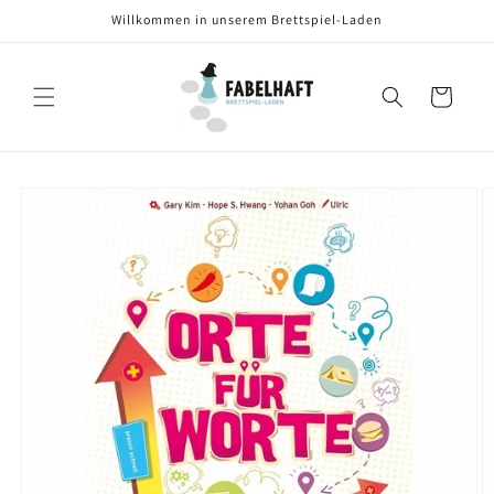
Direkt
Willkommen in unserem Brettspiel-Laden
zum
Inhalt
Warenkorb
oduktinformationen
ringen