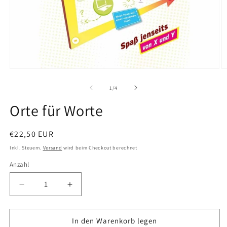
von
1
/
4
Orte für Worte
Normaler
€22,50 EUR
Preis
Inkl. Steuern.
Versand
wird beim Checkout berechnet
Anzahl
Verringere
Erhöhe
die
die
Menge
Menge
für
für
In den Warenkorb legen