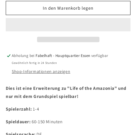
Menge
Menge
für
für
In den Warenkorb legen
Life
Life
of
of
the
the
Amazonia
Amazonia
-
-
Mini-
Mini-
Erweiterung
Erweiterung
Abholung bei
Fabelhaft - Hauptquartier Essen
verfügbar
Gewöhnlich fertig in 24 Stunden
Shop-Informationen anzeigen
Dies ist eine Erweiterung zu "Life of the Amazonia" und
nur mit dem Grundspiel spielbar!
Spielerzahl:
1-4
Spieldauer:
60-150 Minuten
Spielsprache:
DE