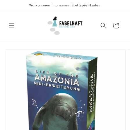
Direkt
Willkommen in unserem Brettspiel-Laden
zum
Inhalt
Warenkorb
oduktinformationen
ringen