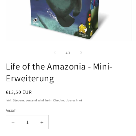
von
1
/
3
Life of the Amazonia - Mini-
Erweiterung
Normaler
€13,50 EUR
Preis
Inkl. Steuern.
Versand
wird beim Checkout berechnet
Anzahl
Verringere
Erhöhe
die
die