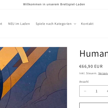
Willkommen in unserem Brettspiel-Laden
nt
NEU im Laden
Spiele nach Kategorien
Kontakt
Human
Normaler
€66,90 EUR
Preis
Inkl. Steuern.
Versan
Anzahl
Verringere
die
Menge