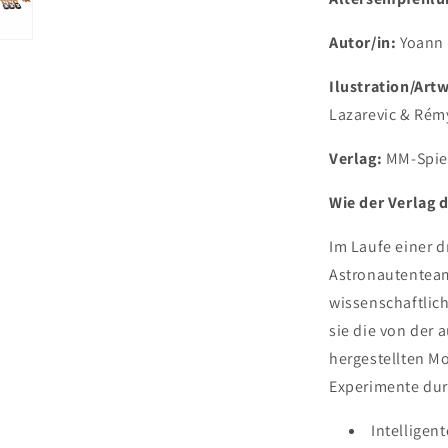
Autor/in:
Yoann
Ilustration/Art
Lazarevic & Rém
Verlag:
MM-Spie
Wie der Verlag d
Im Laufe einer d
Astronautenteam
wissenschaftlic
sie die von der
hergestellten 
Experimente dur
Intellige