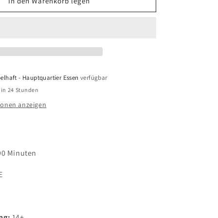
für
In den Warenkorb legen
Humanity
elhaft - Hauptquartier Essen
verfügbar
 in 24 Stunden
ionen anzeigen
90 Minuten
E
ng:
14+