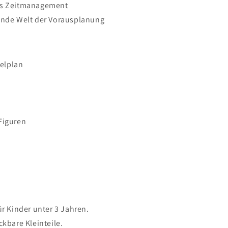
es Zeitmanagement
lnde Welt der Vorausplanung
ielplan
Figuren
ür Kinder unter 3 Jahren.
ckbare Kleinteile.