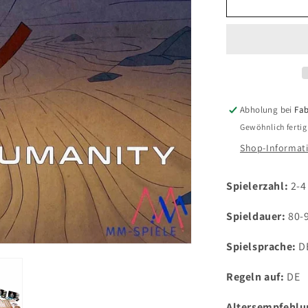
für
Humanity
Abholung bei
Fab
Gewöhnlich fertig
Shop-Informat
Spielerzahl:
2-4
Spieldauer:
80-
Spielsprache:
D
Regeln auf:
DE
Altersempfehlu