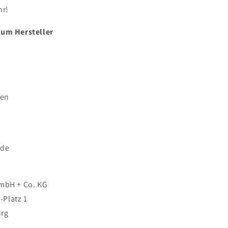
hr!
zum Hersteller
gen
.de
GmbH + Co. KG
Platz 1
urg