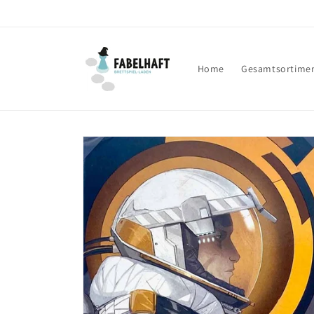
Direkt
zum
Inhalt
Home
Gesamtsortime
Zu
Produktinformationen
springen