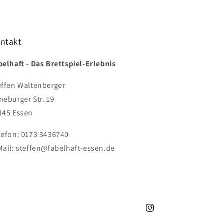
ntakt
belhaft - Das Brettspiel-Erlebnis
effen Waltenberger
neburger Str. 19
145 Essen
lefon: 0173 3436740
Mail: steffen@fabelhaft-essen.de
Instagram