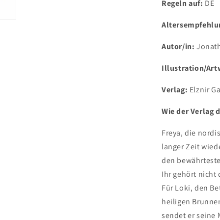
Regeln auf:
DE
Altersempfehlu
Autor/in:
Jonath
Illustration/Ar
Verlag:
Elznir G
Wie der Verlag d
Freya, die nordi
langer Zeit wie
den bewährteste
Ihr gehört nicht
Für Loki, den Be
heiligen Brunne
sendet er seine