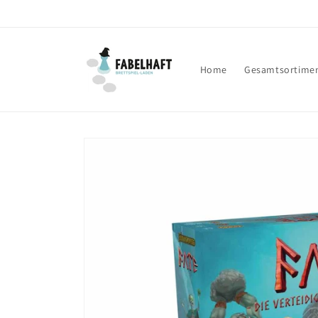
Direkt
zum
Inhalt
Home
Gesamtsortime
Zu
Produktinformationen
springen