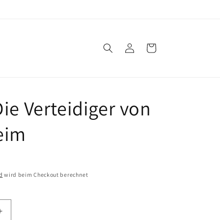
Einloggen
Warenkorb
Die Verteidiger von
eim
d
wird beim Checkout berechnet
Erhöhe