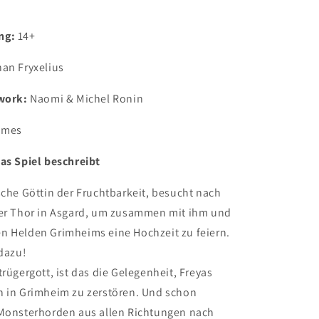
ng:
14+
an Fryxelius
twork:
Naomi & Michel Ronin
ames
as Spiel beschreibt
sche Göttin der Fruchtbarkeit, besucht nach
der Thor in Asgard, um zusammen mit ihm und
n Helden Grimheims eine Hochzeit zu feiern.
 dazu!
trügergott, ist das die Gelegenheit, Freyas
n in Grimheim zu zerstören. Und schon
 Monsterhorden aus allen Richtungen nach