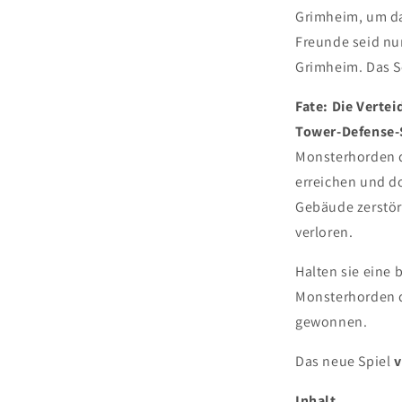
Grimheim, um da
Freunde seid nun
Grimheim. Das Sc
Fate: Die Verte
Tower-Defense-
Monsterhorden d
erreichen und do
Gebäude zerstör
verloren.
Halten sie eine
Monsterhorden d
gewonnen.
Das neue Spiel
v
Inhalt