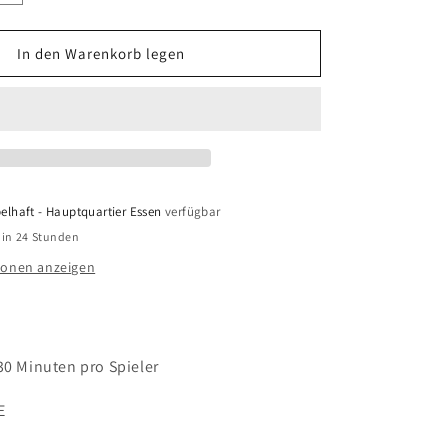
die
Menge
für
In den Warenkorb legen
Fate
-
Die
Verteidiger
von
Grimheim
elhaft - Hauptquartier Essen
verfügbar
 in 24 Stunden
ionen anzeigen
 30 Minuten pro Spieler
E