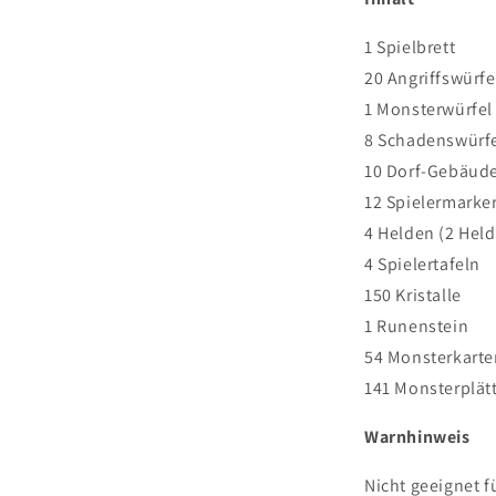
1 Spielbrett
20 Angriffswürfe
1 Monsterwürfel
8 Schadenswürf
10 Dorf-Gebäud
12 Spielermarke
4 Helden (2 Hel
4 Spielertafeln
150 Kristalle
1 Runenstein
54 Monsterkarte
141 Monsterplät
Warnhinweis
Nicht geeignet f