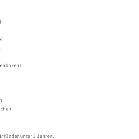
l
el
e
r
denboxen)
n
tchen
ür Kinder unter 3 Jahren.