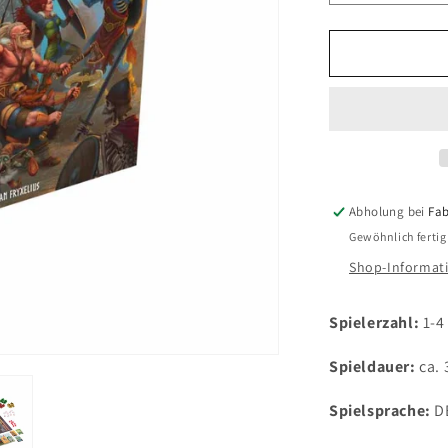
die
Menge
für
Fate
-
Die
Verteidiger
von
Grimheim
Abholung bei
Fab
Gewöhnlich fertig
Shop-Informat
Spielerzahl:
1-4
Spieldauer:
ca.
Spielsprache:
D