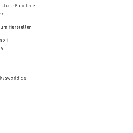
ckbare Kleinteile.
hr!
zum Hersteller
GmbH
1a
ekasworld.de