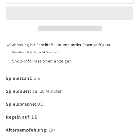
Expedition
Expedition
ins
ins
Wortreich
Wortreich
Abholung bei
Fabelhaft - Hauptquartier Essen
verfügbar
Gewöhnlich fertig in 24 Stunden
Shop-Informationen anzeigen
Spielerzahl:
2-6
Spieldauer:
ca. 30 Minuten
Spielsprache:
DE
Regeln auf:
DE
Altersempfehlung:
10+