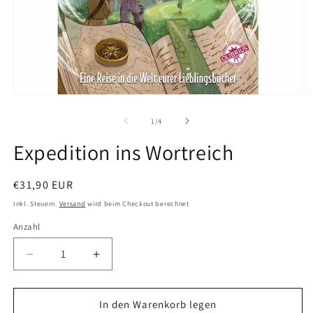
von
1
/
4
Expedition ins Wortreich
Normaler
€31,90 EUR
Preis
Inkl. Steuern.
Versand
wird beim Checkout berechnet
Anzahl
Verringere
Erhöhe
die
die
Menge
Menge
für
für
In den Warenkorb legen