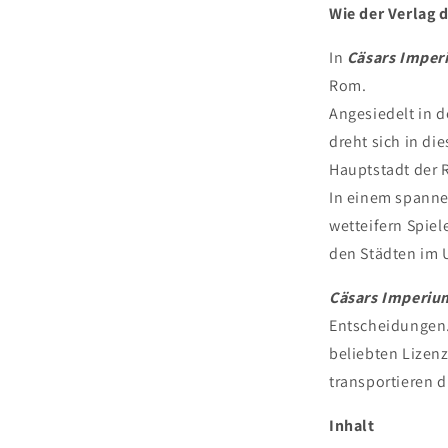
Wie der Verlag d
In
Cäsars Imper
Rom.
Angesiedelt in d
dreht sich in di
Hauptstadt der 
In einem spann
wetteifern Spie
den Städten im 
Cäsars Imperiu
Entscheidungen. 
beliebten Lizenz
transportieren di
Inhalt