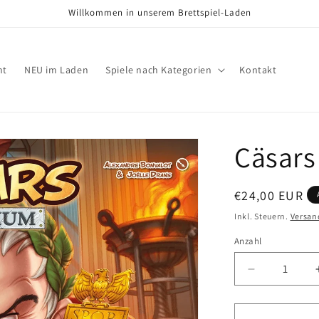
Willkommen in unserem Brettspiel-Laden
nt
NEU im Laden
Spiele nach Kategorien
Kontakt
Cäsars
Normaler
€24,00 EUR
Preis
Inkl. Steuern.
Versan
Anzahl
Verringere
die
Menge