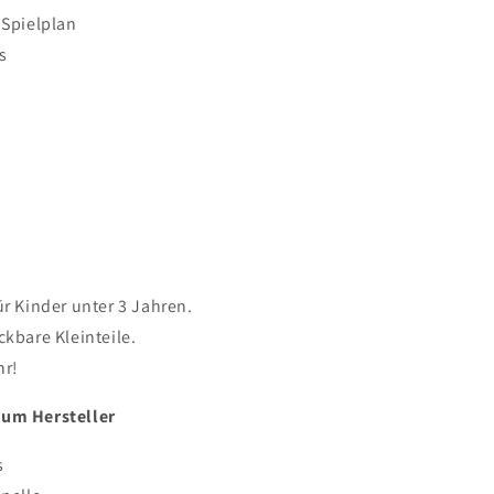
 Spielplan
s
ür Kinder unter 3 Jahren.
ckbare Kleinteile.
hr!
zum Hersteller
s