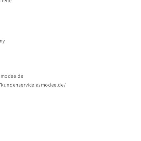
inelle
ny
asmodee.de
//kundenservice.asmodee.de/