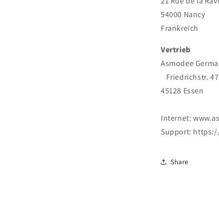
21 Rue de la Rav
54000 Nancy
Frankreich
Vertrieb
Asmodee Germa
Friedrichstr. 47
45128 Essen
Internet: www.
Support: https:
Share