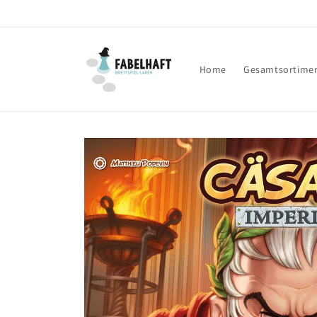
Direkt
zum
Inhalt
Home
Gesamtsortime
Zu
Produktinformationen
springen