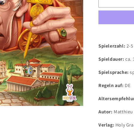
für
Cäsars
Imperium
Spielerzahl:
2-5
Spieldauer:
ca.
Spielsprache:
s
Regeln auf:
DE
Altersempfehlu
Autor:
Matthieu
Verlag:
Holy Gra