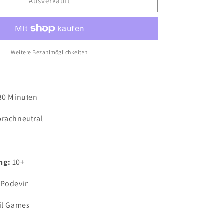
für
Ausverkauft
Cäsars
Imperium
Weitere Bezahlmöglichkeiten
 30 Minuten
prachneutral
ng:
10+
 Podevin
il Games