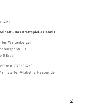
ntakt
belhaft - Das Brettspiel-Erlebnis
effen Waltenberger
neburger Str. 19
145 Essen
lefon: 0173 3436740
Mail: steffen@fabelhaft-essen.de
Instagram