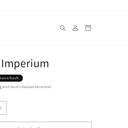
Einloggen
Warenkorb
 Imperium
Ausverkauft
d
wird beim Checkout berechnet
Erhöhe
die
Menge