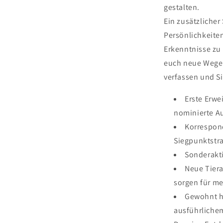
gestalten.
Ein zusätzlicher
Persönlichkeite
Erkenntnisse zu
euch neue Wege 
verfassen und S
Erste Erwe
nominierte A
Korrespon
Siegpunktstr
Sonderakti
Neue Tiera
sorgen für m
Gewohnt h
ausführlichem