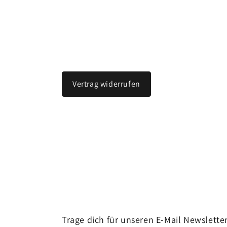
Vertrag widerrufen
Trage dich für unseren E-Mail Newsletter