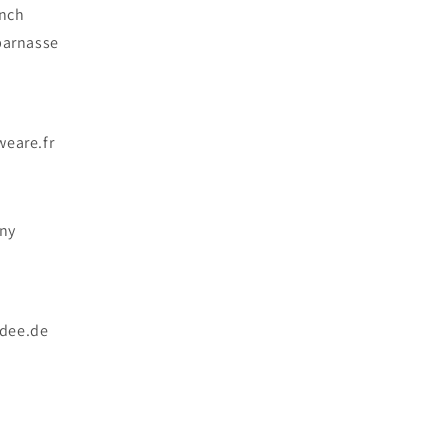
ench
parnasse
eare.fr
ny
dee.de