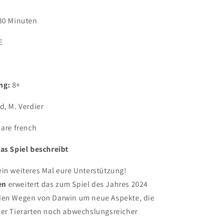
30 Minuten
E
ng:
8+
d, M. Verdier
 are french
as Spiel beschreibt
ein weiteres Mal eure Unterstützung!
en
erweitert das zum Spiel des Jahres 2024
den Wegen von Darwin um neue Aspekte, die
der Tierarten noch abwechslungsreicher