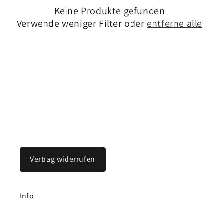
i
Keine Produkte gefunden
e
Verwende weniger Filter oder
entferne alle
:
Vertrag widerrufen
Info