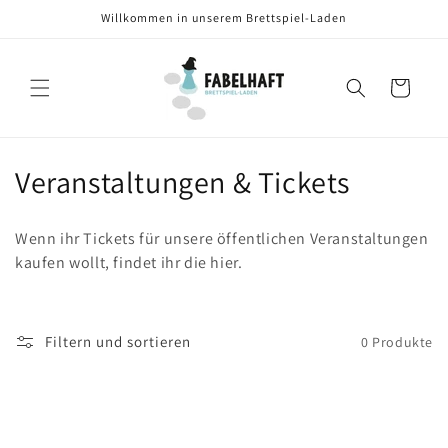
Direkt
Willkommen in unserem Brettspiel-Laden
zum
Inhalt
Warenkorb
K
Veranstaltungen & Tickets
a
Wenn ihr Tickets für unsere öffentlichen Veranstaltungen
t
kaufen wollt, findet ihr die hier.
e
g
Filtern und sortieren
0 Produkte
o
r