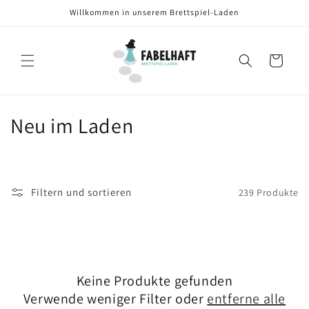
Direkt
Willkommen in unserem Brettspiel-Laden
zum
Inhalt
Warenkorb
K
Neu im Laden
a
t
Filtern und sortieren
239 Produkte
e
g
o
Keine Produkte gefunden
r
Verwende weniger Filter oder
entferne alle