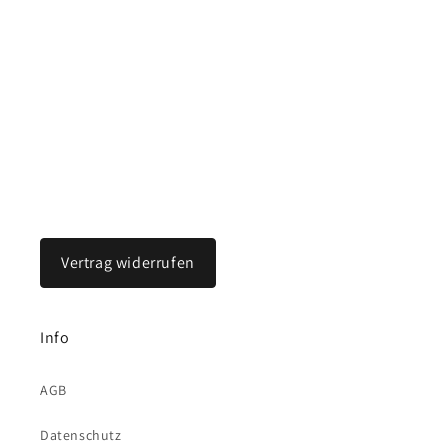
i
e
:
Vertrag widerrufen
Info
AGB
Datenschutz